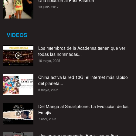
Una solución al Fast Fashion
13 junio, 2017
VIDEOS
Los miembros de la Academia tienen que ver
todas las nominadas...
16 mayo, 2025
China activa la red 10G: el internet más rápido
del planeta...
5 mayo, 2025
Del Manga al Smartphone: La Evolución de los
Emojis
7 abril, 2025
¿Instagram promovería ‘Reels’ como App