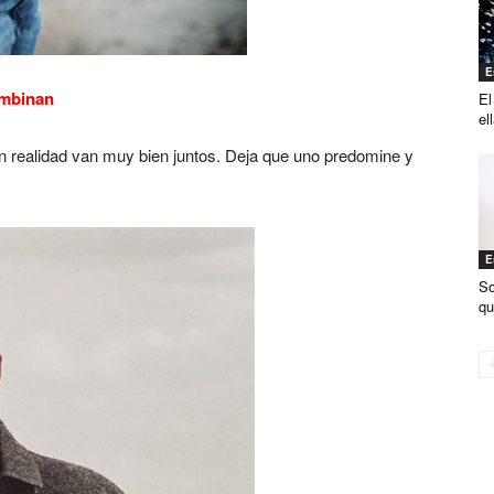
E
ombinan
El
el
n realidad van muy bien juntos. Deja que uno predomine y
E
So
qu