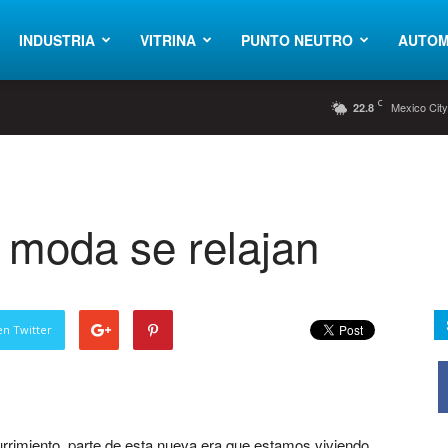
INDUSTRIA
VITRINA
PUNTO NEUTRO
AUTOM
C
Mexico Cit
22.8
a moda se relajan
en Twitter
rrimiento, parte de esta nueva era que estamos viviendo