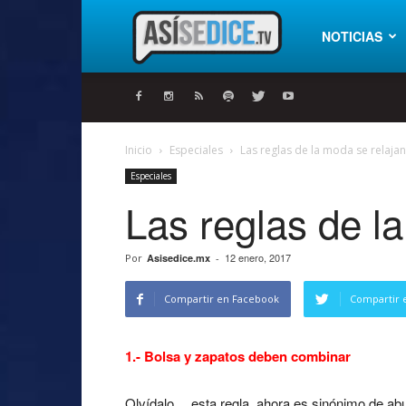
Así
NOTICIAS
se
Inicio
Especiales
Las reglas de la moda se relajan
Especiales
dice
Las reglas de l
12 enero, 2017
Por
Asisedice.mx
-
Compartir en Facebook
Compartir 
1.- Bolsa y zapatos deben combinar
Olvídalo… esta regla, ahora es sinónimo de abu