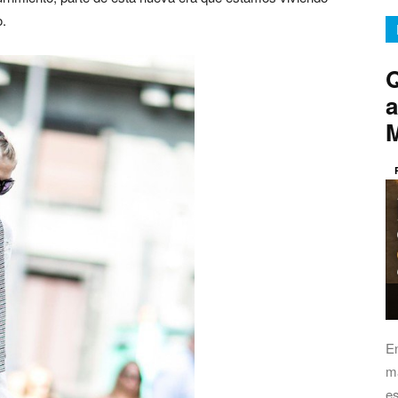
o.
Q
a
E
má
es