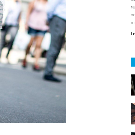
ra
co
m
L