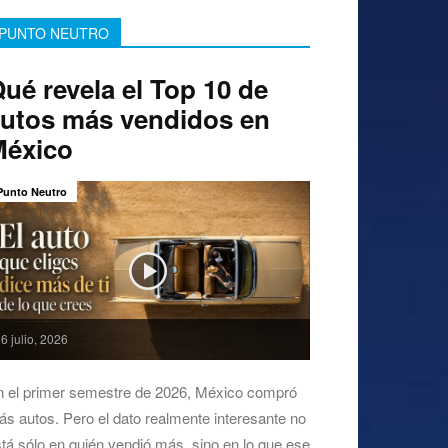
PUNTO NEUTRO
ué revela el Top 10 de
utos más vendidos en
México
Punto Neutro
6 julio, 2026
n el primer semestre de 2026, México compró
s autos. Pero el dato realmente interesante no
tá sólo en quién vendió más, sino en lo que ese