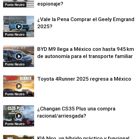
espionaje?
Punto Neutro
¿Vale la Pena Comprar el Geely Emgrand
2025?
Punto Neutro
BYD M9 llega a México con hasta 945 km
de autonomía para el transporte familiar
Punto Neutro
Toyota 4Runner 2025 regresa a México
Punto Neutro
¿Changan CS35 Plus una compra
racional/arriesgada?
Punto Neutro
KIA Niro, un híbrido práctico y funcional