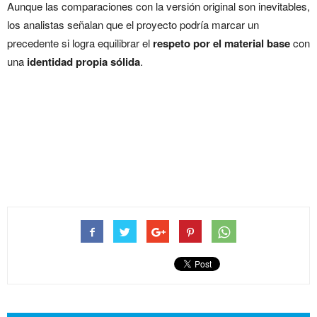
Aunque las comparaciones con la versión original son inevitables,
los analistas señalan que el proyecto podría marcar un
precedente si logra equilibrar el
respeto por el material base
con
una
identidad propia sólida
.
¿Listos para el cringe? ‘La
Oficina’ se estrena este 13 de
marzo