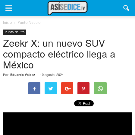
Inicio
Punto Neutro
Punto Neutro
Zeekr X: un nuevo SUV
compacto eléctrico llega a
México
10 agosto, 2024
Por
Eduardo Valdez
-