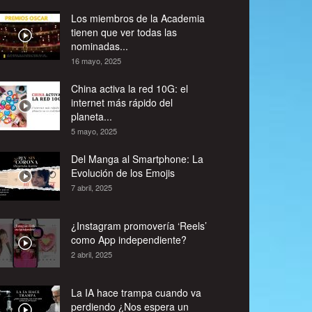
Los miembros de la Academia
tienen que ver todas las
nominadas...
16 mayo, 2025
China activa la red 10G: el
internet más rápido del
planeta...
5 mayo, 2025
Del Manga al Smartphone: La
Evolución de los Emojis
7 abril, 2025
¿Instagram promovería ‘Reels’
como App independiente?
2 abril, 2025
La IA hace trampa cuando va
perdiendo ¿Nos espera un