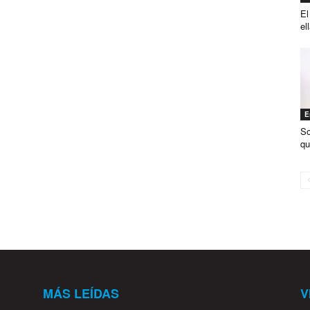
El
el
E
So
qu
MÁS LEÍDAS
V