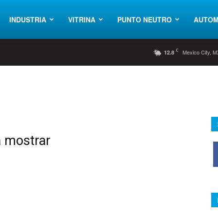
INDUSTRIA
VITRINA
PUNTO NEUTRO
AUTOM
C
Mexico City, M
12.8
a mostrar