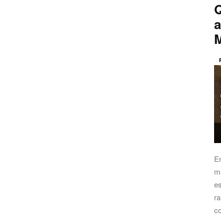
Q
a
E
má
es
ra
co