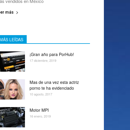
ás vendidos en México
eer más
MÁS LEÍDAS
¡Gran año para PorHub!
17 diciembre, 2019
Mas de una vez esta actriz
porno te ha evidenciado
10 agosto, 2017
Motor MPI
16 enero, 2019