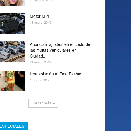
10 agosto, 2017
Motor MPI
16 enero, 2019
Anuncian ‘ajustes’ en el costo de
las multas vehiculares en
Ciudad...
21 enero, 2019
Una solución al Fast Fashion
13 junio, 2017
Cargar más
ESPECIALES