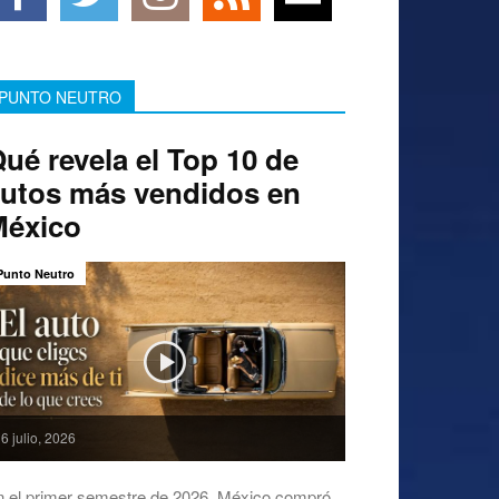
PUNTO NEUTRO
ué revela el Top 10 de
utos más vendidos en
México
Punto Neutro
6 julio, 2026
n el primer semestre de 2026, México compró