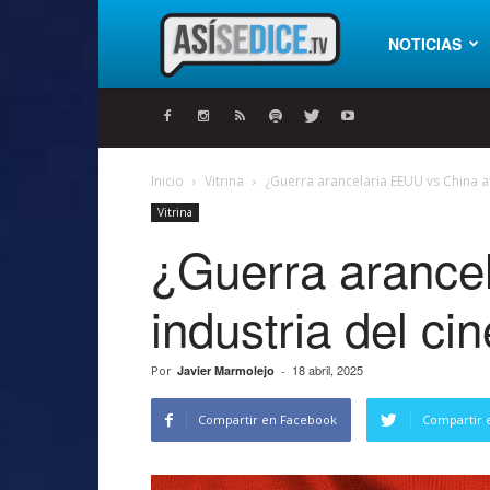
Así
NOTICIAS
se
Inicio
Vitrina
¿Guerra arancelaria EEUU vs China af
Vitrina
dice
¿Guerra arancel
industria del ci
18 abril, 2025
Por
Javier Marmolejo
-
Compartir en Facebook
Compartir 