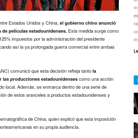
má
es
entre Estados Unidos y China,
el gobierno chino anunció
ra
n de películas estadounidenses.
Esta medida surge como
co
 125% impuestos por la administración del presidente
m
icando así la ya prolongada guerra comercial entre ambas
L
ANC) comunicó que esta decisión refleja tanto
la
or las producciones estadounidenses
como una acción
do local. Además, se enmarca dentro de una serie de
ción de estos aranceles a productos estadounidenses y
inematográfica de China, quien explicó que esta imposición
 norteamericanas en su propia audiencia.