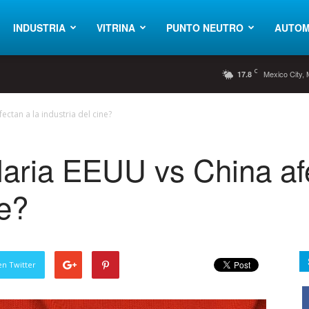
INDUSTRIA
VITRINA
PUNTO NEUTRO
AUTOM
C
Mexico City,
17.8
ectan a la industria del cine?
aria EEUU vs China afe
ne?
en Twitter