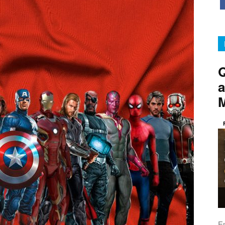
Q
a
E