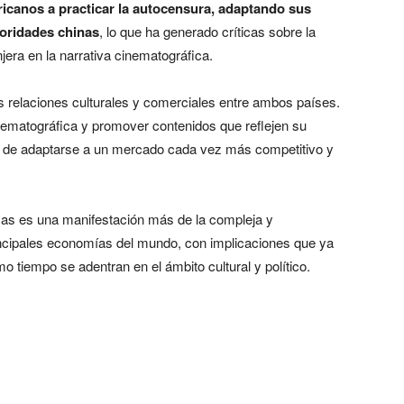
ricanos a practicar la autocensura, adaptando sus
toridades chinas
, lo que ha generado críticas sobre la
anjera en la narrativa cinematográfica.
as relaciones culturales y comerciales entre ambos países.
inematográfica y promover contenidos que reflejen su
fío de adaptarse a un mercado cada vez más competitivo y
as es una manifestación más de la compleja y
rincipales economías del mundo, con implicaciones que ya
o tiempo se adentran en el ámbito cultural y político.
EEUU vs China afectan a la