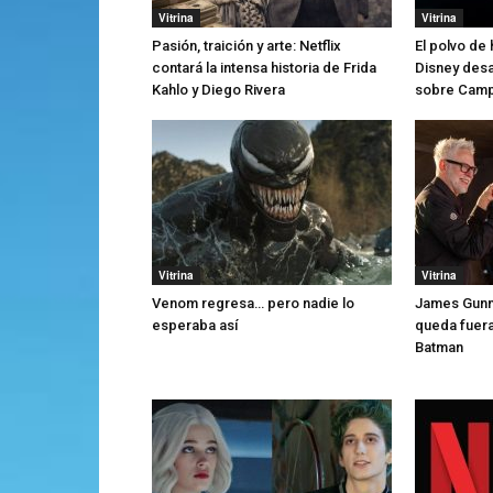
Vitrina
Vitrina
Pasión, traición y arte: Netflix
El polvo de 
contará la intensa historia de Frida
Disney desar
Kahlo y Diego Rivera
sobre Camp
Vitrina
Vitrina
Venom regresa… pero nadie lo
James Gunn 
esperaba así
queda fuera
Batman