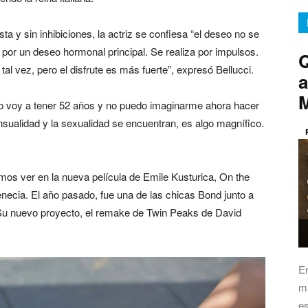
ta y sin inhibiciones, la actriz se confiesa “el deseo no se
or un deseo hormonal principal. Se realiza por impulsos.
Q
tal vez, pero el disfrute es más fuerte”, expresó Bellucci.
a
o voy a tener 52 años y no puedo imaginarme ahora hacer
nsualidad y la sexualidad se encuentran, es algo magnífico.
emos ver en la nueva película de Emile Kusturica, On the
necia. El año pasado, fue una de las chicas Bond junto a
u nuevo proyecto, el remake de Twin Peaks de David
E
má
es