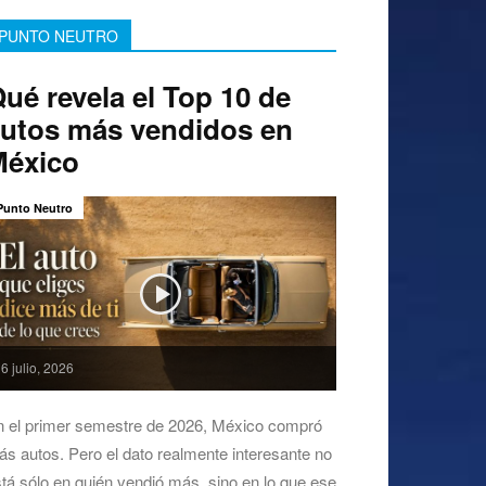
PUNTO NEUTRO
ué revela el Top 10 de
utos más vendidos en
México
Punto Neutro
6 julio, 2026
n el primer semestre de 2026, México compró
s autos. Pero el dato realmente interesante no
tá sólo en quién vendió más, sino en lo que ese