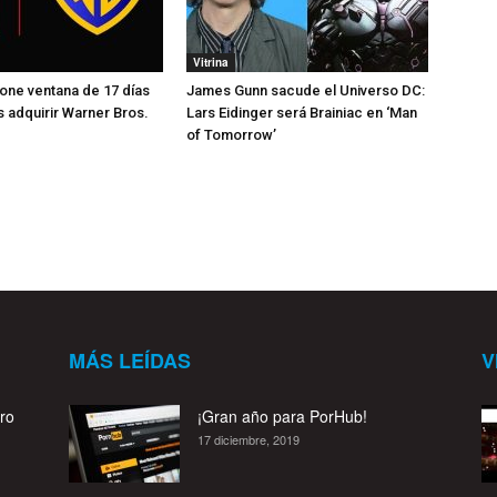
Vitrina
pone ventana de 17 días
James Gunn sacude el Universo DC:
s adquirir Warner Bros.
Lars Eidinger será Brainiac en ‘Man
of Tomorrow’
MÁS LEÍDAS
V
ro
¡Gran año para PorHub!
17 diciembre, 2019