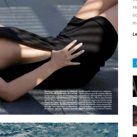
ra
co
m
L