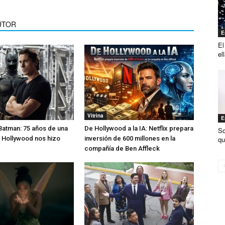
UTOR
E
El
el
Vitrina
E
Batman: 75 años de una
De Hollywood a la IA: Netflix prepara
So
qu
 Hollywood nos hizo
inversión de 600 millones en la
compañía de Ben Affleck