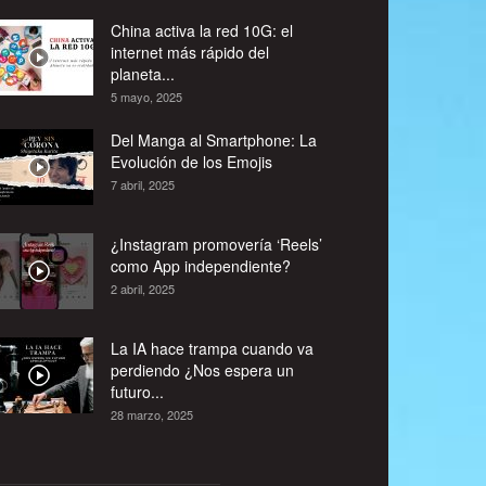
China activa la red 10G: el
internet más rápido del
planeta...
5 mayo, 2025
Del Manga al Smartphone: La
Evolución de los Emojis
7 abril, 2025
¿Instagram promovería ‘Reels’
como App independiente?
2 abril, 2025
La IA hace trampa cuando va
perdiendo ¿Nos espera un
futuro...
28 marzo, 2025