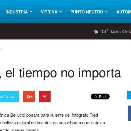
INDUSTRIA
VITRINA
PUNTO NEUTRO
AUTOM
C
Mexico City, 
17.8
ta
, el tiempo no importa
en Twitter
nica Bellucci posara para la lente del fotógrafo Fred
belleza natural de la actriz en una alberca que lo único
ndo la reina italiana.