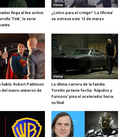
Vitrina
hadas llega al live action:
¿Listos para el cringe? ‘La Oficina’
rolla ‘Tink’, la serie
se estrena este 13 de marzo
anita
Vitrina
habla: Robert Pattinson
La última carrera de la familia
 del nuevo universo de
Toretto ya tiene fecha: ‘Rápidos y
Furiosos’ pisa el acelerador hacia
su final