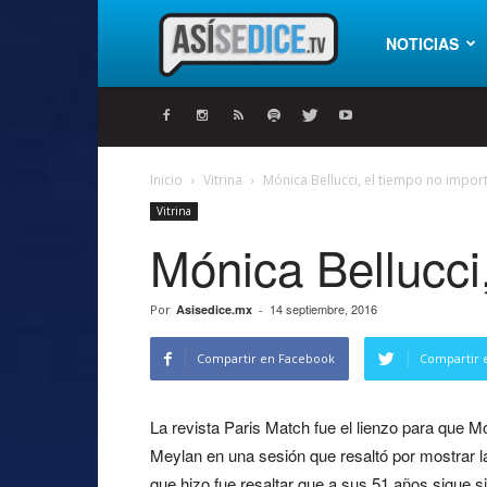
Así
NOTICIAS
se
Inicio
Vitrina
Mónica Bellucci, el tiempo no impor
Vitrina
dice
Mónica Bellucci
14 septiembre, 2016
Por
Asisedice.mx
-
Compartir en Facebook
Compartir 
La revista Paris Match fue el lienzo para que Mó
Meylan en una sesión que resaltó por mostrar la 
que hizo fue resaltar que a sus 51 años sigue sie