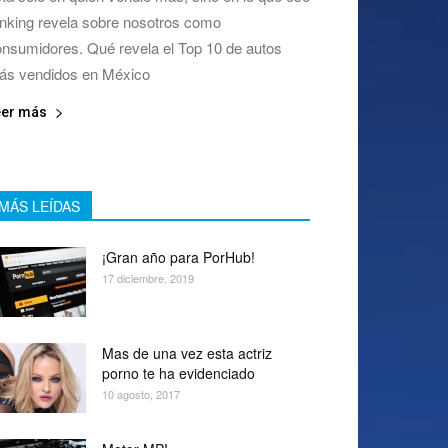
nking revela sobre nosotros como
nsumidores. Qué revela el Top 10 de autos
ás vendidos en México
eer más
MÁS LEÍDAS
¡Gran año para PorHub!
17 diciembre, 2019
Mas de una vez esta actriz
porno te ha evidenciado
10 agosto, 2017