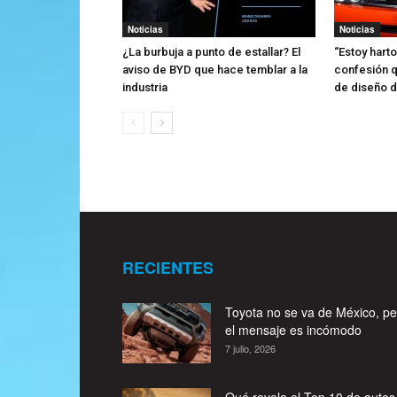
Noticias
Noticias
¿La burbuja a punto de estallar? El
“Estoy harto
aviso de BYD que hace temblar a la
confesión q
industria
de diseño de
RECIENTES
Toyota no se va de México, pe
el mensaje es incómodo
7 julio, 2026
Qué revela el Top 10 de autos