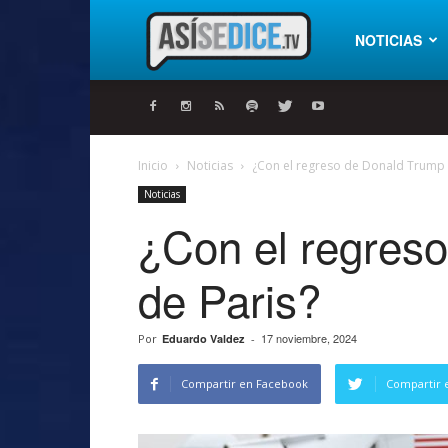
Así
NOTICIAS
se
Inicio
Noticias
¿Con el regreso de Donald Trump p
Noticias
dice
¿Con el regreso
de Paris?
17 noviembre, 2024
Por
Eduardo Valdez
-
Compartir en Facebook
Compartir 