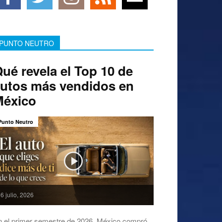
PUNTO NEUTRO
ué revela el Top 10 de
utos más vendidos en
México
Punto Neutro
6 julio, 2026
n el primer semestre de 2026, México compró