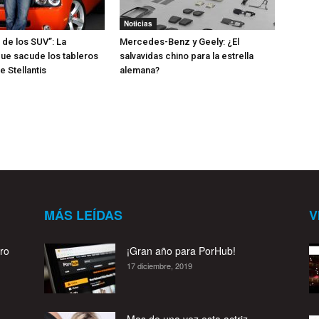
Noticias
 de los SUV”: La
Mercedes-Benz y Geely: ¿El
ue sacude los tableros
salvavidas chino para la estrella
 Stellantis
alemana?
MÁS LEÍDAS
V
ro
¡Gran año para PorHub!
17 diciembre, 2019
Mas de una vez esta actriz