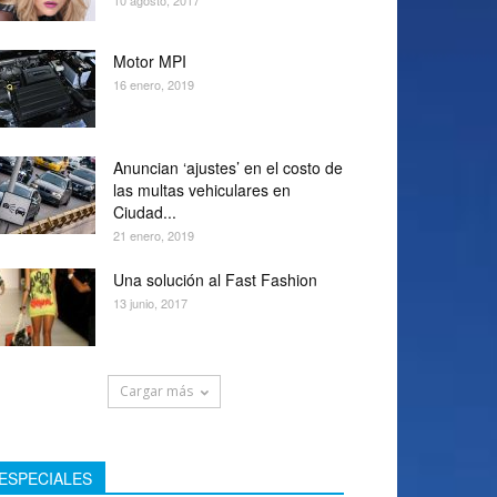
10 agosto, 2017
Motor MPI
16 enero, 2019
Anuncian ‘ajustes’ en el costo de
las multas vehiculares en
Ciudad...
21 enero, 2019
Una solución al Fast Fashion
13 junio, 2017
Cargar más
ESPECIALES