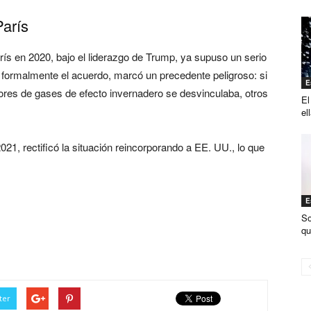
arís
ís en 2020, bajo el liderazgo de Trump, ya supuso un serio
 formalmente el acuerdo, marcó un precedente peligroso: si
E
res de gases de efecto invernadero se desvinculaba, otros
El
el
21, rectificó la situación reincorporando a EE. UU., lo que
onald Trump peligra el
E
So
qu
ter