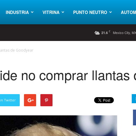
INDUSTRIA
VITRINA
PUNTO NEUTRO
AUTOM
C
Mexico City, M
21.6
lantas de Goodyear
ide no comprar llantas
en Twitter