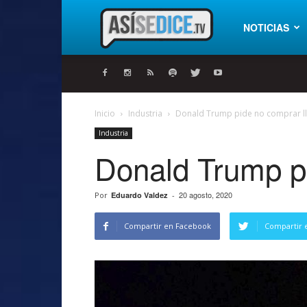
Así
NOTICIAS
se
Inicio
Industria
Donald Trump pide no comprar l
Industria
dice
Donald Trump p
20 agosto, 2020
Por
Eduardo Valdez
-
Compartir en Facebook
Compartir 