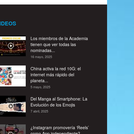
IDEOS
Los miembros de la Academia
tienen que ver todas las
nominadas...
16 mayo, 2025
China activa la red 10G: el
internet más rápido del
planeta...
5 mayo, 2025
Del Manga al Smartphone: La
Evolución de los Emojis
7 abril, 2025
¿Instagram promovería ‘Reels’
como App independiente?