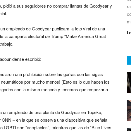
, pidió a sus seguidores no comprar llantas de Goodyear y
ra
ial.
co
m
 un empleado de Goodyear publicara la foto viral de una
L
n de la campaña electoral de Trump “Make America Great
trabajo.
tadounidense escribió:
on una prohibición sobre las gorras con las siglas
 neumáticos por mucho menos! (Esto es lo que hacen los
pagarles con la misma moneda y tenemos que empezar a
 a un empleado de una planta de Goodyear en Topeka,
r CNN – en la que se observa una diapositiva que señala
lo LGBTI son “aceptables”, mientras que las de “Blue Lives