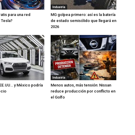
Industria
atis para una red
MG golpea primero: así es la batería
 Tesla?
de estado semisólido que llegará en
2026
Industria
 EE.UU… y México podría
Menos autos, más tensión: Nissan
ecio
reduce producción por conflicto en
el Golfo