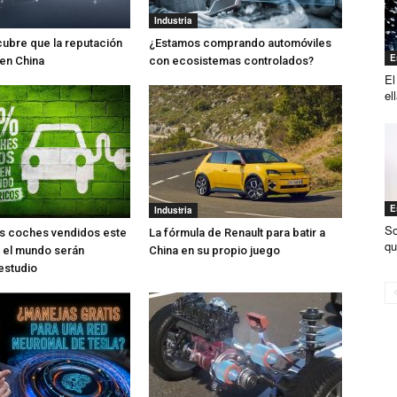
Industria
ubre que la reputación
¿Estamos comprando automóviles
E
 en China
con ecosistemas controlados?
El
el
E
Industria
So
os coches vendidos este
La fórmula de Renault para batir a
qu
 el mundo serán
China en su propio juego
 estudio