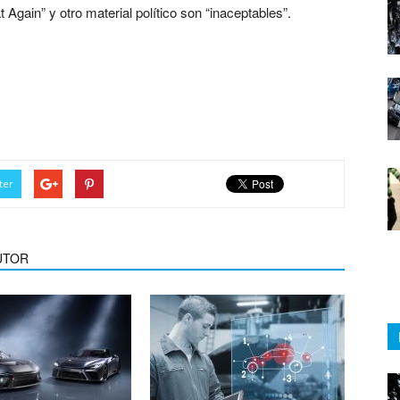
 Again” y otro material político son “inaceptables”.
 comprar llantas de
ter
UTOR