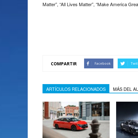
Matter”, “All Lives Matter”, “Make America Great
Donald Trump pide no
Goodyear
COMPARTIR
Facebook
Twit
ARTÍCULOS RELACIONADOS
MÁS DEL A