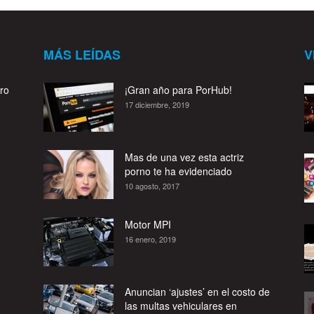
MÁS LEÍDAS
V
ro
¡Gran año para PorHub!
17 diciembre, 2019
Mas de una vez esta actriz
porno te ha evidenciado
10 agosto, 2017
Motor MPI
16 enero, 2019
Anuncian ‘ajustes’ en el costo de
las multas vehiculares en