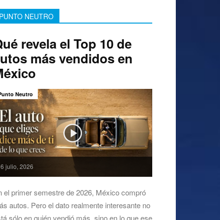
PUNTO NEUTRO
ué revela el Top 10 de
utos más vendidos en
México
Punto Neutro
6 julio, 2026
n el primer semestre de 2026, México compró
s autos. Pero el dato realmente interesante no
tá sólo en quién vendió más, sino en lo que ese