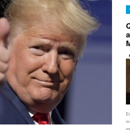
Q
a
E
má
es