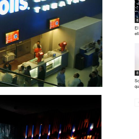
E
El
el
E
So
qu