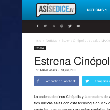
Así
NOTICIAS
se
Inicio
Noticias
Estrena Cinépolis tres salas IMAX 
Noticias
dice
Estrena Cinépol
13 julio, 2016
Por
Asisedice.mx
-
Compartir en Facebook
Compartir 
La cadena de cines Cinépolis y la creadora de 
tres nuevas salas con esta tecnología en Méxic
serán las nuevas sedes para estas pantallas, la