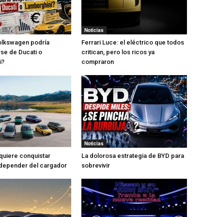
Noticias
olkswagen podría
Ferrari Luce: el eléctrico que todos
se de Ducati o
critican, pero los ricos ya
i?
compraron
Noticias
quiere conquistar
La dolorosa estrategia de BYD para
 depender del cargador
sobrevivir