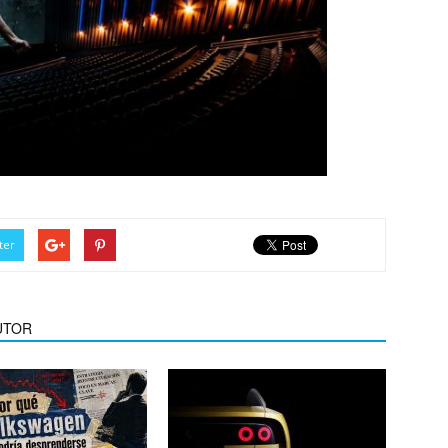
ter
UTOR