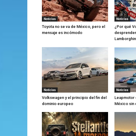
Noticias
Noticias
Toyota no se va de México, pero el
¿Por qué V
mensaje es incómodo
desprender
Lamborghin
Noticias
Noticias
Volkswagen y el principio del fin del
Leapmotor 
dominio europeo
México sin