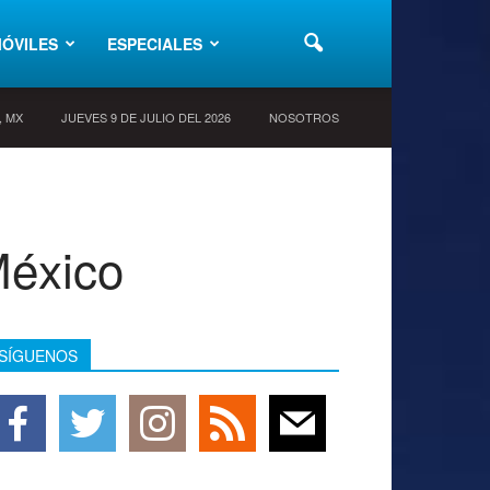
ÓVILES
ESPECIALES
y, MX
JUEVES 9 DE JULIO DEL 2026
NOSOTROS
México
SÍGUENOS