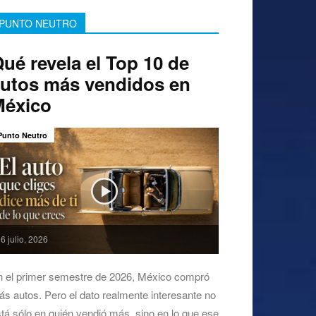
PUNTO NEUTRO
ué revela el Top 10 de
utos más vendidos en
México
Punto Neutro
6 julio, 2026
n el primer semestre de 2026, México compró
s autos. Pero el dato realmente interesante no
tá sólo en quién vendió más, sino en lo que ese