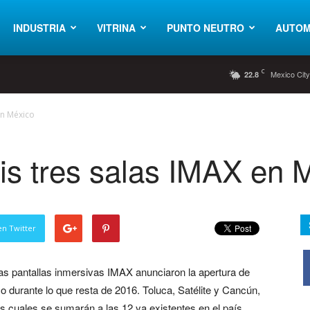
INDUSTRIA
VITRINA
PUNTO NEUTRO
AUTOM
C
Mexico Cit
22.8
en México
is tres salas IMAX en 
en Twitter
las pantallas inmersivas IMAX anunciaron la apertura de
o durante lo que resta de 2016. Toluca, Satélite y Cancún,
s cuales se sumarán a las 12 ya existentes en el país.