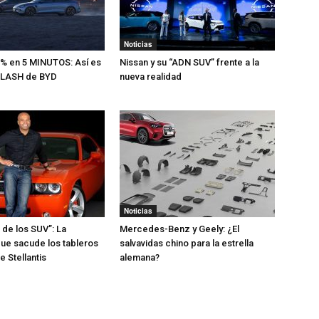
Noticias
% en 5 MINUTOS: Así es
Nissan y su “ADN SUV” frente a la
 FLASH de BYD
nueva realidad
Noticias
 de los SUV”: La
Mercedes-Benz y Geely: ¿El
ue sacude los tableros
salvavidas chino para la estrella
 Stellantis
alemana?