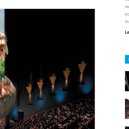
ra
co
m
L