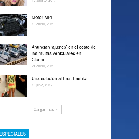
10 agosto, 2017
Motor MPI
16 enero, 2019
Anuncian ‘ajustes’ en el costo de
las multas vehiculares en
Ciudad...
21 enero, 2019
Una solución al Fast Fashion
13 junio, 2017
Cargar más
ESPECIALES