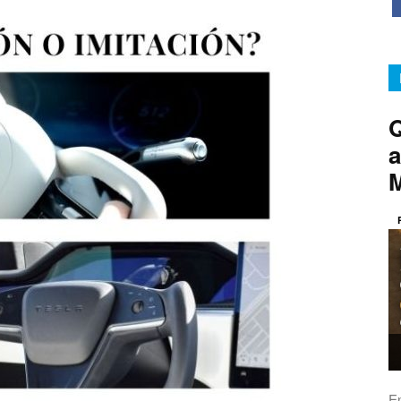
Q
a
E