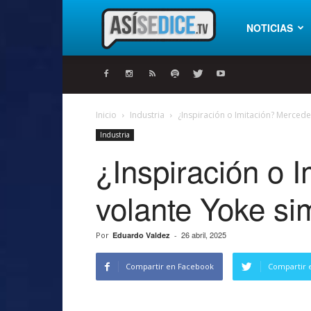
Así
NOTICIAS
se
Inicio
Industria
¿Inspiración o Imitación? Mercede
Industria
dice
¿Inspiración o 
volante Yoke sim
26 abril, 2025
Por
Eduardo Valdez
-
Compartir en Facebook
Compartir 