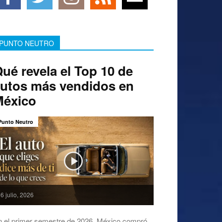
PUNTO NEUTRO
ué revela el Top 10 de
utos más vendidos en
México
Punto Neutro
6 julio, 2026
n el primer semestre de 2026, México compró