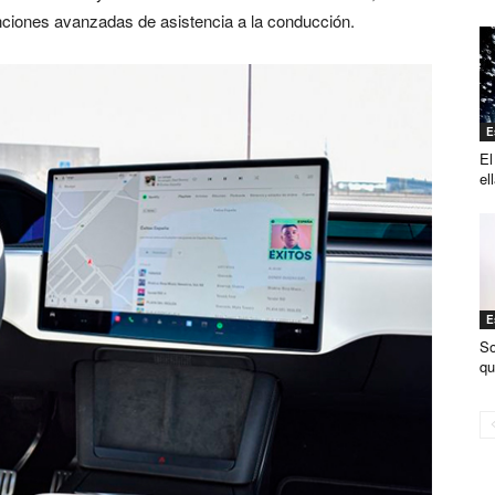
unciones avanzadas de asistencia a la conducción.
E
El
el
E
So
qu