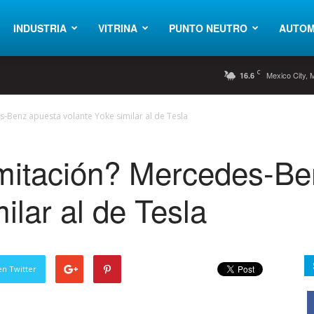
INDUSTRIA
VITRINA
PUNTO NEUTRO
AUTOM
C
Mexico City, 
16.6
s-Benz apuesta volante Yoke similar al de Tesla
Imitación? Mercedes-B
ilar al de Tesla
en Twitter