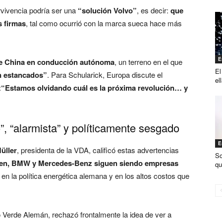
rvivencia podría ser una
“solución Volvo”
, es decir:
que
s firmas
, tal como ocurrió con la marca sueca hace más
E
e China en conducción autónoma
, un terreno en el que
El
n estancados”
. Para Schularick, Europa discute el
el
:
“Estamos olvidando cuál es la próxima revolución… y
, “alarmista” y políticamente sesgado
E
üller
, presidenta de la VDA, calificó estas advertencias
So
en, BMW y Mercedes-Benz siguen siendo empresas
qu
 en la política energética alemana y en los altos costos que
ido Verde Alemán, rechazó frontalmente la idea de ver a