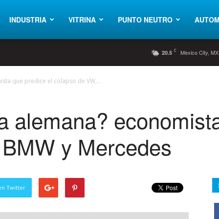
INDUSTRIA
VITRINA
PUNTO NEUTRO
AUTOM
C
Mexico City, MX
20.5
sta que predice el colapso de VW,...
a alemana? economista
, BMW y Mercedes
en Twitter