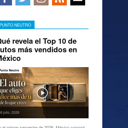
PUNTO NEUTRO
ué revela el Top 10 de
utos más vendidos en
México
Punto Neutro
6 julio, 2026
n el primer semestre de 2026, México compró