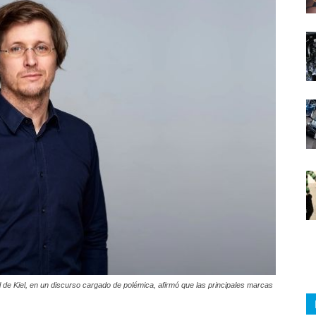
l de Kiel, en un discurso cargado de polémica, afirmó que las principales marcas