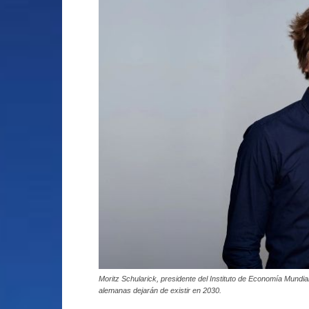
Moritz Schularick, presidente del Instituto de Economía Mundia
alemanas dejarán de existir en 2030.