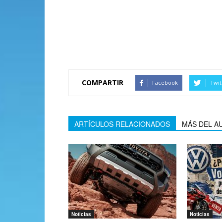
“¿Se acaba la era al
predice el colapso 
COMPARTIR
Facebook
Twit
ARTÍCULOS RELACIONADOS
MÁS DEL A
Noticias
Noticias