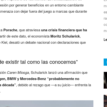
resión por generar beneficios en un entorno cambiante
má
menaza con dejar fuera del juego a marcas que durante
es
ra
co
iza
Porsche
, que atraviesa
una crisis financiera que ha
m
partir de este dato, el economista
Moritz Schularick
,
L
e Kiel, desató un debate nacional con declaraciones que
e existir tal como las conocemos”
isión
Caren Miosga
, Schularick lanzó una afirmación que
gen, BMW y Mercedes-Benz “probablemente no
la década”
, debido al rezago que —a su juicio— enfrenta la
.