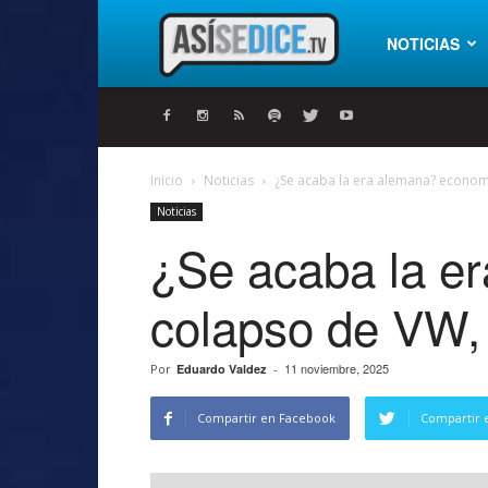
Así
NOTICIAS
se
Inicio
Noticias
¿Se acaba la era alemana? economi
Noticias
dice
¿Se acaba la er
colapso de VW
11 noviembre, 2025
Por
Eduardo Valdez
-
Compartir en Facebook
Compartir 