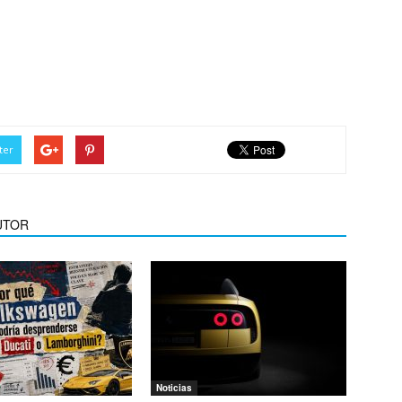
emana? El economista que
de VW, BMW y Mercedes”
ter
UTOR
Noticias