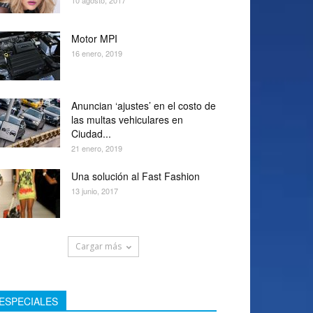
10 agosto, 2017
Motor MPI
16 enero, 2019
Anuncian ‘ajustes’ en el costo de
las multas vehiculares en
Ciudad...
21 enero, 2019
Una solución al Fast Fashion
13 junio, 2017
Cargar más
ESPECIALES