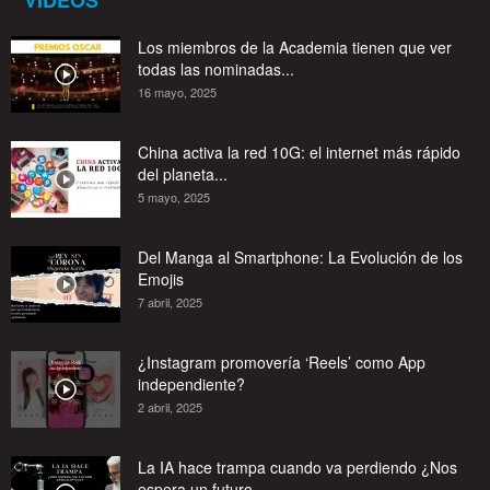
VIDEOS
Los miembros de la Academia tienen que ver
todas las nominadas...
16 mayo, 2025
China activa la red 10G: el internet más rápido
del planeta...
5 mayo, 2025
Del Manga al Smartphone: La Evolución de los
Emojis
7 abril, 2025
¿Instagram promovería ‘Reels’ como App
independiente?
2 abril, 2025
La IA hace trampa cuando va perdiendo ¿Nos
espera un futuro...