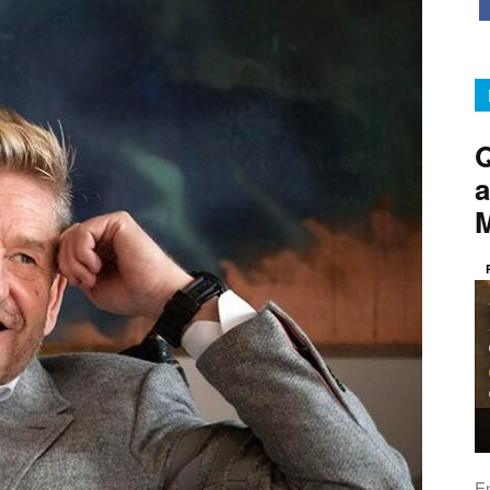
Q
a
E