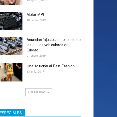
10 agosto, 2017
Motor MPI
16 enero, 2019
Anuncian ‘ajustes’ en el costo de
las multas vehiculares en
Ciudad...
21 enero, 2019
Una solución al Fast Fashion
13 junio, 2017
Cargar más
ESPECIALES