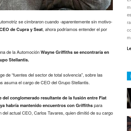
má
es
a automotriz se cimbraron cuando -aparentemente sin motivo-
ra
 CEO de Cupra y Seat
, ahora podríamos entender el por
co
m
L
buna de la Automoción
Wayne Griffiths se encontraría en
po Stellantis.
e de “fuentes del sector de total solvencia”, sobre las
hs asuma el cargo de CEO del Grupo Stellantis.
 del conglomerado resultante de la fusión entre Fiat
a habría mantenido encuentros con Griffiths
para
n del actual CEO, Carlos Tavares, quien dimitió de su cargo