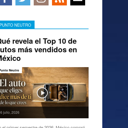
PUNTO NEUTRO
ué revela el Top 10 de
utos más vendidos en
México
Punto Neutro
6 julio, 2026
n el primer semestre de 2026, México compró