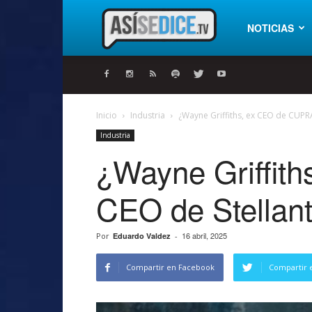
Así
NOTICIAS
se
Inicio
Industria
¿Wayne Griffiths, ex CEO de CUPRA
Industria
dice
¿Wayne Griffit
CEO de Stellant
16 abril, 2025
Por
Eduardo Valdez
-
Compartir en Facebook
Compartir 