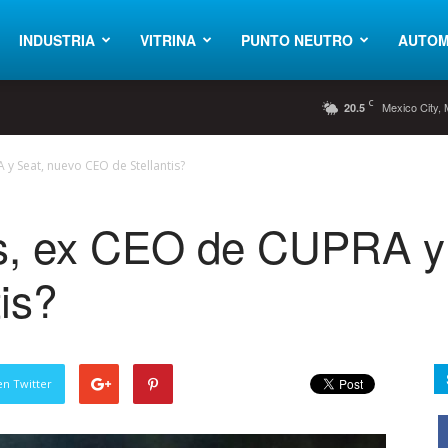
INDUSTRIA
VITRINA
PUNTO NEUTRO
AUTOM
C
Mexico City,
20.5
 y Seat, nuevo CEO de Stellantis?
hs, ex CEO de CUPRA y
is?
en Twitter