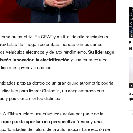
orama automotriz. En SEAT y su filial de alto rendimiento
E
El
evitalizar la imagen de ambas marcas e impulsar su
el
os vehículos eléctricos y de alto rendimiento.
Su liderazgo
seño innovador, la electrificación
y una estrategia de
lico más joven y dinámico.
ntidades propias dentro de un gran grupo automotriz podría
E
andidatura para liderar Stellantis, un conglomerado que
So
s y posicionamientos distintos.
qu
Griffiths sugiere una búsqueda activa por parte de la
o que pueda aportar una perspectiva fresca y una
oportunidades del futuro de la automoción. La elección de