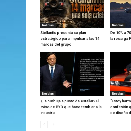
Noticias
Noticias
Stellantis presenta su plan
De 10% a 70
estratégico para impulsar a las 14
la recarga
marcas del grupo
Noticias
Noticias
¿La burbuja a punto de estallar? El
“Estoy harto
aviso de BYD que hace temblar a la
confesión q
industria
de diseño de