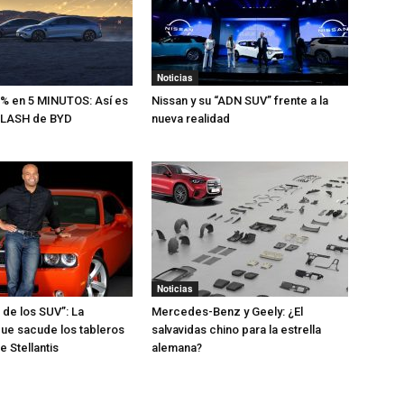
Noticias
% en 5 MINUTOS: Así es
Nissan y su “ADN SUV” frente a la
 FLASH de BYD
nueva realidad
Noticias
 de los SUV”: La
Mercedes-Benz y Geely: ¿El
ue sacude los tableros
salvavidas chino para la estrella
 Stellantis
alemana?