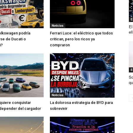
E
Noticias
El
el
olkswagen podría
Ferrari Luce: el eléctrico que todos
se de Ducati o
critican, pero los ricos ya
i?
compraron
E
So
qu
Noticias
quiere conquistar
La dolorosa estrategia de BYD para
 depender del cargador
sobrevivir