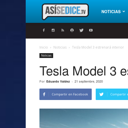
Así
NOTICIAS
se
Inicio
Noticias
Tesla Model 3 estrenará interior
Noticias
dice
Tesla Model 3 es
21 septiembre, 2020
Por
Eduardo Valdez
-
Compartir en Facebook
Compartir 