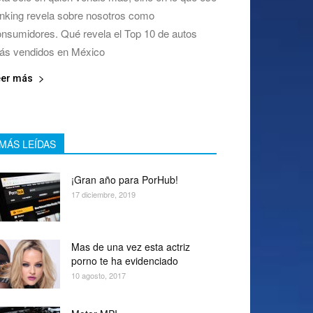
nking revela sobre nosotros como
nsumidores. Qué revela el Top 10 de autos
ás vendidos en México
eer más
MÁS LEÍDAS
¡Gran año para PorHub!
17 diciembre, 2019
Mas de una vez esta actriz
porno te ha evidenciado
10 agosto, 2017