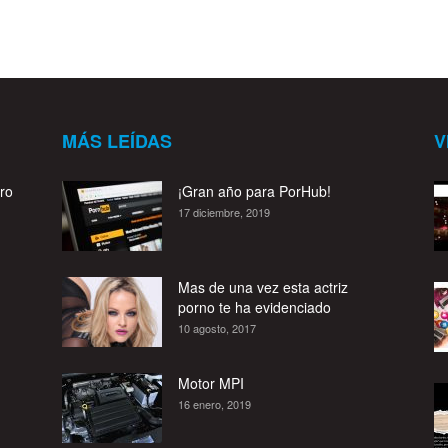
MÁS LEÍDAS
V
ro
¡Gran año para PorHub!
17 diciembre, 2019
Mas de una vez esta actriz
porno te ha evidenciado
10 agosto, 2017
Motor MPI
16 enero, 2019