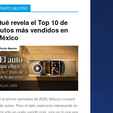
PUNTO NEUTRO
ué revela el Top 10 de
utos más vendidos en
México
Punto Neutro
6 julio, 2026
n el primer semestre de 2026, México compró
s autos. Pero el dato realmente interesante no
tá sólo en quién vendió más, sino en lo que ese