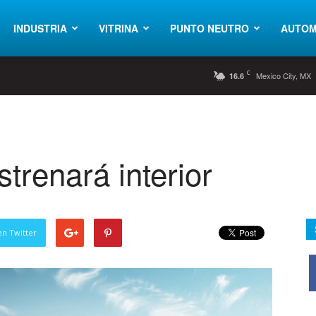
INDUSTRIA
VITRINA
PUNTO NEUTRO
AUTOM
C
Mexico City, MX
16.6
trenará interior
en Twitter